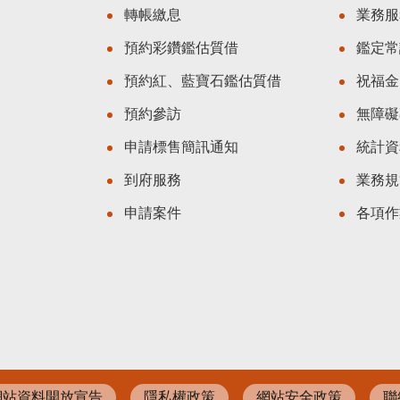
轉帳繳息
業務服
預約彩鑽鑑估質借
鑑定常
預約紅、藍寶石鑑估質借
祝福金
預約參訪
無障礙
申請標售簡訊通知
統計資
到府服務
業務規
申請案件
各項作
網站資料開放宣告
隱私權政策
網站安全政策
聯