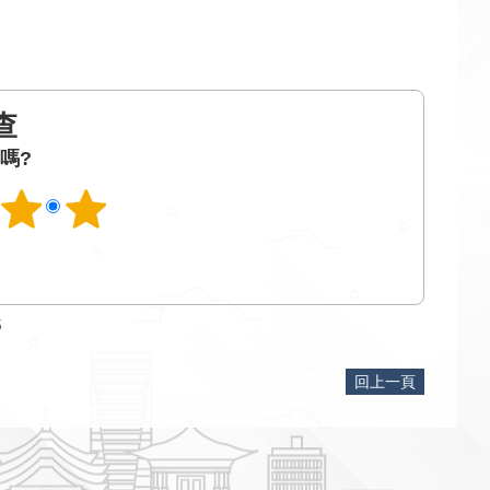
查
嗎?
5
回上一頁