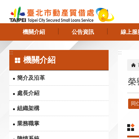
跳到主要內容區塊
機關介紹
公告資訊
線上服
:::
:::
機關介紹
簡介及沿革
榮
處長介紹
同
組織架構
業務職掌
陳情系統