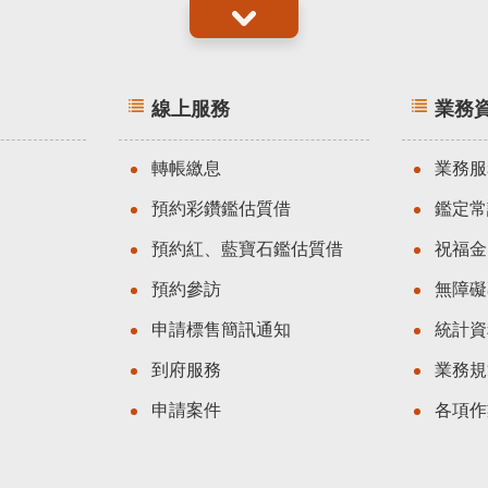
線上服務
業務
轉帳繳息
業務服
預約彩鑽鑑估質借
鑑定常
預約紅、藍寶石鑑估質借
祝福金
預約參訪
無障礙
申請標售簡訊通知
統計資
到府服務
業務規
申請案件
各項作