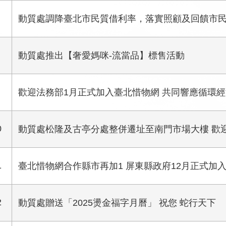
動質處調降臺北市民質借利率，落實照顧及回饋市
動質處推出【奢愛媽咪-流當品】標售活動
歡迎法務部1月正式加入臺北惜物網 共同響應循環經
0
動質處松隆及古亭分處整併遷址至南門市場大樓 歡
1
臺北惜物網合作縣市再加1 屏東縣政府12月正式加
2
動質處贈送「2025燙金福字月曆」 祝您 蛇行天下