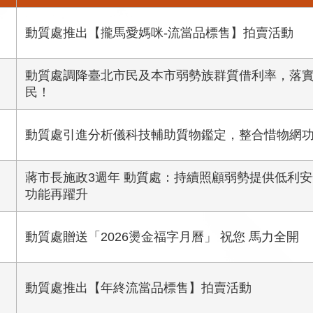
動質處推出【攏馬愛媽咪-流當品標售】拍賣活動
動質處調降臺北市民及本市弱勢族群質借利率，落
民！
動質處引進分析儀科技輔助質物鑑定，整合惜物網
蔣市長施政3週年 動質處：持續照顧弱勢提供低利
功能再躍升
動質處贈送「2026燙金福字月曆」 祝您 馬力全開
動質處推出【年終流當品標售】拍賣活動