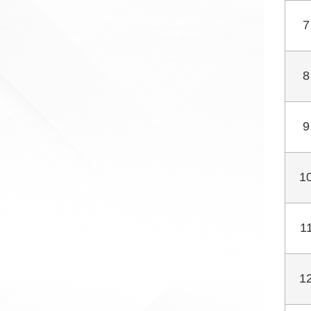
7
8
9
1
1
1