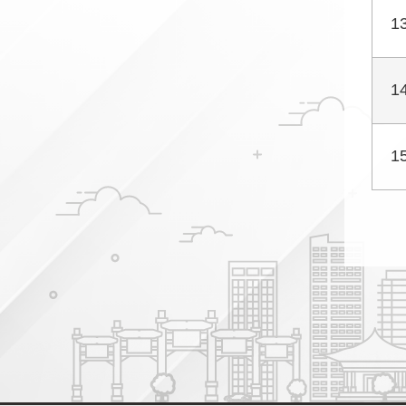
1
1
1