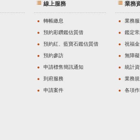
線上服務
業務
轉帳繳息
業務服
預約彩鑽鑑估質借
鑑定常
預約紅、藍寶石鑑估質借
祝福金
預約參訪
無障礙
申請標售簡訊通知
統計資
到府服務
業務規
申請案件
各項作