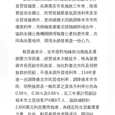
直營當舖業，在蔣萬安市長施政三年來，除落
實提供全國公、民營當舖業最低質借利率及安
全質借服務外，更持續擴大回饋調降本市市民
優惠利率；另積極推廣臺北惜物網跨域合作，
協助全國公務機關辦理報廢公產拍賣作業，共
同為珍愛地球、環境永續發展盡一份心力。
動質處表示，近年面對地緣政治風險及通
膨壓力等因素，經營成本大幅提升，惟為落實
蔣市長照顧市民政策，強化對臺北市民及弱勢
族群的照顧，不僅未調升質借利率，114年更
進一步調降臺北市民質借利率，調降後本市市
民、弱勢族群及一般民眾之質借月利率分別為
0.58％、0.36％及0.68％，近三年累計照顧設
籍本市之質借客戶4萬6千人，協助減輕約
2,600萬元利息費用負擔，為穩定民生貢獻重要
力量。此外，動質處發放求職成功、職訓結