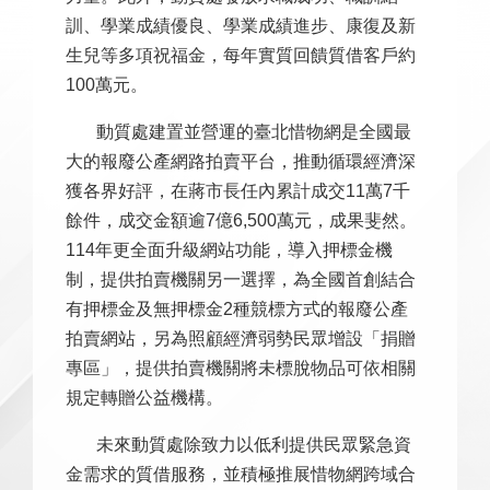
訓、學業成績優良、學業成績進步、康復及新
生兒等多項祝福金，每年實質回饋質借客戶約
100萬元。
動質處建置並營運的臺北惜物網是全國最
大的報廢公產網路拍賣平台，推動循環經濟深
獲各界好評，在蔣市長任內累計成交11萬7千
餘件，成交金額逾7億6,500萬元，成果斐然。
114年更全面升級網站功能，導入押標金機
制，提供拍賣機關另一選擇，為全國首創結合
有押標金及無押標金2種競標方式的報廢公產
拍賣網站，另為照顧經濟弱勢民眾增設「捐贈
專區」，提供拍賣機關將未標脫物品可依相關
規定轉贈公益機構。
未來動質處除致力以低利提供民眾緊急資
金需求的質借服務，並積極推展惜物網跨域合